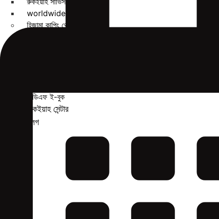
রুকইয়াহ সার্ভিস BD
worldwide service
হিজামা কাপিং থেরাপি
কাপিং থেরাপি কী?
হিজামা কাপিং থেরাপির খরচ
ডাউনলোড করুন
অডিও
রুকইয়াহ ভিডিও
পিডিএফ ই-বুক
রুকইয়াহ সেন্টার
ব্লগ
X