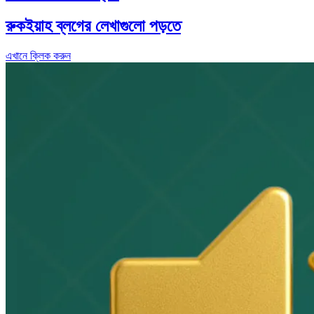
রুকইয়াহ ব্লগের লেখাগুলো পড়তে
এখানে ক্লিক করুন