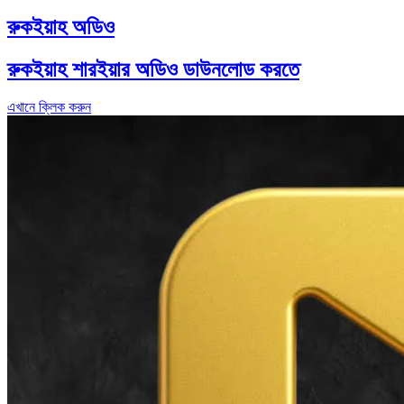
রুকইয়াহ অডিও
রুকইয়াহ শারইয়ার অডিও ডাউনলোড করতে
এখানে ক্লিক করুন