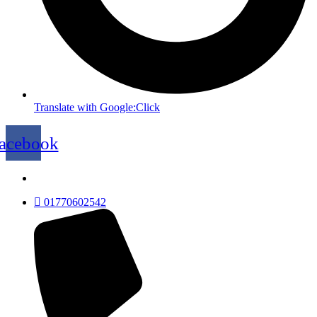
Translate with Google:Click
acebook
01770602542