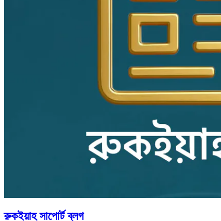
রুকইয়াহ সাপোর্ট ব্লগ