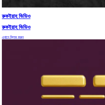
রুকইয়াহ ভিডিও
রুকইয়াহ ভিডিও
এখানে ক্লিক করুন