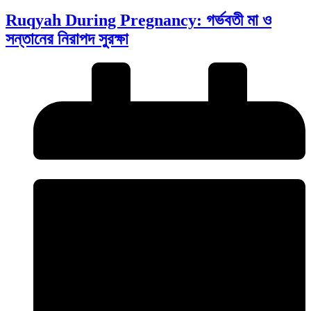
Ruqyah During Pregnancy: গর্ভবতী মা ও
সন্তানের নিরাপদ সুরক্ষা