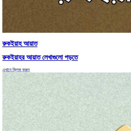
রুকইয়াহ আয়াত
রুকইয়াহর আয়াত লেখাগুলো পড়তে
এখানে ক্লিক করুন