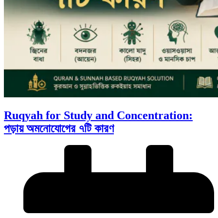
Ruqyah for Study and Concentration:
পড়ায় অমনোযোগের ৭টি কারণ