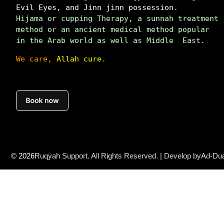
Evil Eyes, and Jinn jinn possession.
Hijama or cupping Therapy, a sunnah treatment 
method or an ancient medical method popular 
in the Arab world as well as Middle  East.
We care,
 Allah cure.
© 2026
Ruqyah Support. All Rights Reserved. | Develop by
Ad-Dua