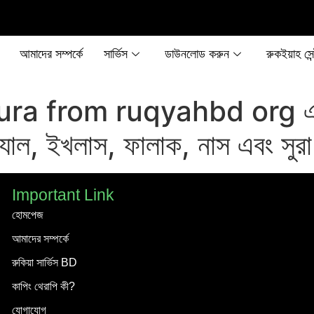
আমাদের সম্পর্কে
সার্ভিস
ডাউনলোড করুন
রুকইয়াহ সেন্
a from ruqyahbd org এখান
যাল, ইখলাস, ফালাক, নাস এবং সুরা
Important Link
হোমপেজ
আমাদের সম্পর্কে
রুকিয়া সার্ভিস BD
কাপিং থেরাপি কী?
যোগাযোগ