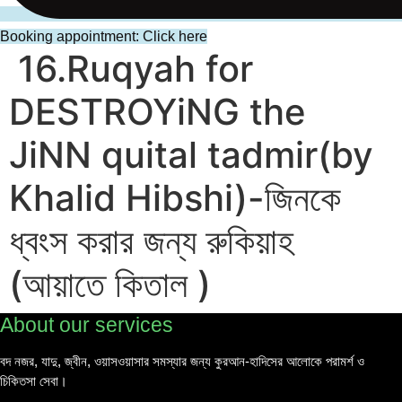
Booking appointment: Click here
16.Ruqyah for
DESTROYiNG the
JiNN quital tadmir(by
Khalid Hibshi)-জিনকে
ধ্বংস করার জন্য রুকিয়াহ
(আয়াতে কিতাল )
About our services
বদ নজর, যাদু, জ্বীন,
ওয়াসওয়াসার সমস্যার জন্য কুরআন-হাদিসের আলোকে পরামর্শ ও
চিকিতসা সেবা।