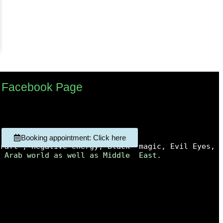
Facebook Page
Booking appointment: Click here
raft , negative energy, Black  magic, Evil Eyes, 
 Arab world as well as Middle  East.