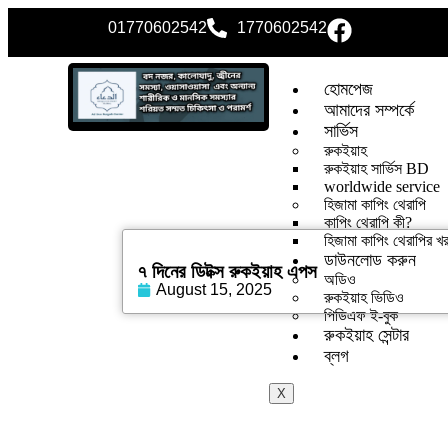
01770602542
1770602542
হোমপেজ
আমাদের সম্পর্কে
সার্ভিস
রুকইয়াহ
রুকইয়াহ সার্ভিস BD
worldwide service
হিজামা কাপিং থেরাপি
কাপিং থেরাপি কী?
হিজামা কাপিং থেরাপির খ
ডাউনলোড করুন
৭ দিনের ডিটক্স রুকইয়াহ এপস
অডিও
August 15, 2025
রুকইয়াহ ভিডিও
পিডিএফ ই-বুক
রুকইয়াহ সেন্টার
ব্লগ
X