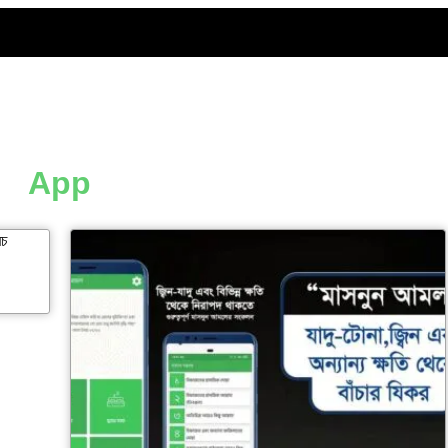
App
রচ