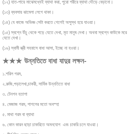
(১২) হাত-পায়ে মাঝেমধ্যেই ব্যাথা করা, পুরো শরীরে ব্যাথা দৌড়ে বেড়ানো।
(১৩) ব্যবসায় ঝামেলা লেগে থাকা।
(১৪) যে কাজে অভিজ্ঞ সেটা করতে গেলেই অসুস্থ হয়ে যাওয়া।
(১৫) স্বপ্নে উঁচু থেকে পড়ে যেতে দেখা, মৃত মানুষ দেখা। অথবা স্বপ্নে কাউকে মরে
যেতে দেখা।
(১৬) স্বামী স্ত্রী সহবাসে বাধা আসা, ইচ্ছে না হওয়া।
★★★ উন্নতিতে বাধা যাদুর লক্ষন-
১.শরিল গরম,
২.রুজি,পড়ালেখা,চাকরী, সার্বিক উন্নতিতে বাধা
৩. টেনশন হতাশা
৪. মেজাজ গরম, পাগলের মতো অবস্হা
৫. মাথা গরম বা ব্যাথা
৬. কোন কারন ছাড়া চাকরিতে অমনযোগ এবং চাকরি চলে যাওয়া।