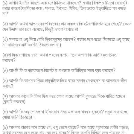
(১) আপনি ইদানীং কারণে-অকারণে চিন্তিত থাকছেন? মাথায় বিক্ষিপ্ত চিন্তা ঘোরাঘুরি
করার কারণে দৈনন্দিনের কাজ, সালাত, ইবাদত, যিকির, তিলাওয়াত ইত্যাদিতে মন বসছে
না?
(২) আপনি অথবা আপনাদের পরিবারের কোন একজন কি হঠাৎ পরিবর্তন হয়ে গেছে? কেমন
যেন উদাস ভাব চলে এসেছে, কিছুই ভালো লাগছে না।
(৩) সালাত বা ওযু নিয়ে বেশি দ্বিধাদ্বন্দ্বে আছেন? বারবার মনে হচ্ছে ঠিকমতো ওযু হচ্ছে
না, নামাজের এই অংশটা ঠিকমত হল না।
(৪)পরিষ্কার পরিচ্ছন্নতা অথবা পরনের কাপড় নিয়ে আপনি কি অতিরিক্ত চিন্তা
করছেন?
(৫) আপনি কি অপ্রয়োজনে টয়লেট বা বাথরুমে অতিরিক্ত সময় ব্যয় করছেন?
(৬) আপনি কি আপনার প্রিয় মানুষটিকে নিয়ে বাজে স্বপ্ন দেখছেন? যা আপনাকে ভীত
করছে?
(৭) আপনার কানে কি ফিস ফিস করে শোনা যাচ্ছে আপনি কুফরের দিকে ধাবিত হচ্ছেন
(কুফরি করছেন)
(৮) আপনি কি ওযু-গোসল বা ইস্তিঞ্জার সময় এক অঙ্গ বারবার ধুচ্ছেন? তবুও মনে হচ্ছে
ধোয়া হয়নি ঠিকমতো।
(৯) আপনার বারবার মনে হচ্ছে যে, ওযু ভেঙ্গে যাচ্ছে? মনে হচ্ছে প্রসাবের ফোঁটা পড়ছে,
অথবা সবসময় মনে হচ্ছে বায়ু বের হয়ে যাচ্ছে? কিন্তু আপনি নিশ্চিত হতে পারছেন না..