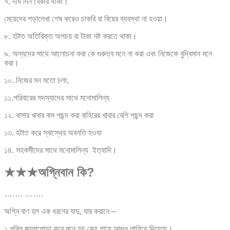
৭. দীর্ঘ দিন বেকার থাকা।
মেয়েদের পড়ালেখা শেষ করেও চাকরি বা বিয়ের ব্যবস্থা না হওয়া।
৮. হটাত অতিরিক্ত অপচয় বা টাকা নষ্ট করতে থাকা।
৯. অন্যদের সাথে আলোচনা করা কে গুরুত্ব মনে না করা এবং নিজেকে বুদ্বিমান মনে
করা।
১০. নিজের মন মতো চলা,
১১.পরিবারের সদস্যাদের সাথে মনোমালিন্য
১২. বাসার খাবার কম পছন্দ করা বাহিরের খাবার বেশি পছন্দ করা
১৩. হটাত করে স্বাস্থের অবনতি হওযা
১৪. সহকর্মীদের সাথে মনোমালিন্য ইত্যাদি।
★★★অগ্নিবান কি?
……. …….
অগ্নি বাণ হল এক ধরনের যাদু, যার করানে –
১.শরিল জালাপোড়া করে মনে হয় কেহ গায়ে আগুন লাগিয়ে দিয়েছে।