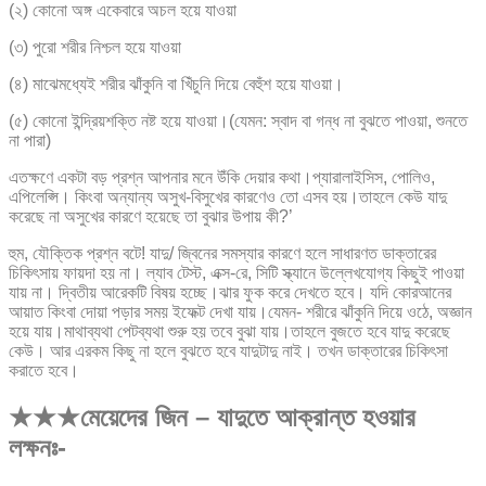
(২) কোনো অঙ্গ একেবারে অচল হয়ে যাওয়া
(৩) পুরো শরীর নিশ্চল হয়ে যাওয়া
(৪) মাঝেমধ্যেই শরীর ঝাঁকুনি বা খিঁচুনি দিয়ে বেহুঁশ হয়ে যাওয়া।
(৫) কোনো ইন্দ্রিয়শক্তি নষ্ট হয়ে যাওয়া।(যেমন: স্বাদ বা গন্ধ না বুঝতে পাওয়া, শুনতে
না পারা)
এতক্ষণে একটা বড় প্রশ্ন আপনার মনে উঁকি দেয়ার কথা।প্যারালাইসিস, পোলিও,
এপিলেপ্সি। কিংবা অন্যান্য অসুখ-বিসুখের কারণেও তো এসব হয়।তাহলে কেউ যাদু
করেছে না অসুখের কারণে হয়েছে তা বুঝার উপায় কী?’
হুম, যৌক্তিক প্রশ্ন বটে! যাদু/ জ্বিনের সমস্যার কারণে হলে সাধারণত ডাক্তারের
চিকিৎসায় ফায়দা হয় না। ল্যাব টেস্ট, এক্স-রে, সিটি স্ক্যানে উল্লেখযোগ্য কিছুই পাওয়া
যায় না। দ্বিতীয় আরেকটি বিষয় হচ্ছে।ঝার ফুক করে দেখতে হবে। যদি কোরআনের
আয়াত কিংবা দোয়া পড়ার সময় ইফেক্ট দেখা যায়।যেমন- শরীরে ঝাঁকুনি দিয়ে ওঠে, অজ্ঞান
হয়ে যায়।মাথাব্যথা পেটব্যথা শুরু হয় তবে বুঝা যায়।তাহলে বুজতে হবে যাদু করেছে
কেউ। আর এরকম কিছু না হলে বুঝতে হবে যাদুটাদু নাই। তখন ডাক্তারের চিকিৎসা
করাতে হবে।
★★★মেয়েদের জিন – যাদুতে আক্রান্ত হওয়ার
লক্ষনঃ-