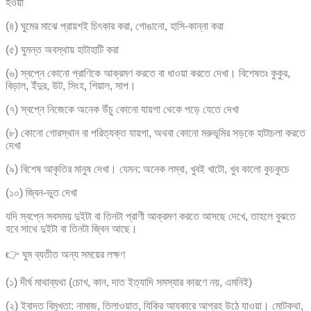
হওয়া
(৪) ঘুমের মাঝে প্রায়শই চিৎকার করা, গোঙানো, হাসি-কান্না করা
(৫) ঘুমন্ত অবস্থায় হাটাহাটি করা
(৬) স্বপ্নে কোনো প্রাণিকে আক্রমণ করতে বা ধাওয়া করতে দেখা। বিশেষতঃ কুকুর,
বিড়াল, ইঁদুর, উট, সিংহ, শিয়াল, সাপ।
(৭) স্বপ্নে নিজেকে অনেক উঁচু কোনো যায়গা থেকে পড়ে যেতে দেখা
(৮) কোনো গোরস্থান বা পরিত্যক্ত যায়গা, অথবা কোনো মরুভূমির সড়কে হাটাচলা করতে
দেখা
(৯) বিশেষ আকৃতির মানুষ দেখা। যেমন: অনেক লম্বা, খুবই খাটো, খুব কালো কুচকুচে
(১০) জ্বিন-ভুত দেখা
যদি স্বপ্নে সবসময় দুইটা বা তিনটা প্রাণী আক্রমণ করতে আসছে দেখে, তাহলে বুঝতে
হবে সাথে দুইটা বা তিনটা জ্বিন আছে।
👉 ঘুম ব্যতীত অন্য সময়ের লক্ষণ
(১) দীর্ঘ মাথাব্যথা (চোখ, কান, দাত ইত্যাদি সমস্যার কারণে নয়, এমনিই)
(২) ইবাদত বিমুখতা: নামাজ, তিলাওয়াত, যিকির আযকারে আগ্রহ উঠে যাওয়া। মোটকথা,