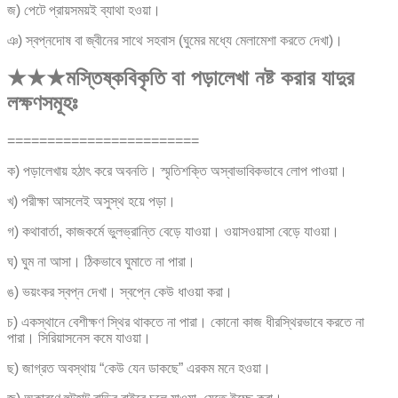
জ) পেটে প্রায়সময়ই ব্যাথা হওয়া।
ঞ) স্বপ্নদোষ বা জ্বীনের সাথে সহবাস (ঘুমের মধ্যে মেলামেশা করতে দেখা)।
★★★মস্তিষ্কবিকৃতি বা পড়ালেখা নষ্ট করার যাদুর
লক্ষণসমূহঃ
========================
ক) পড়ালেখায় হঠাৎ করে অবনতি। স্মৃতিশক্তি অস্বাভাবিকভাবে লোপ পাওয়া।
খ) পরীক্ষা আসলেই অসুস্থ হয়ে পড়া।
গ) কথাবার্তা, কাজকর্মে ভুলভ্রান্তি বেড়ে যাওয়া। ওয়াসওয়াসা বেড়ে যাওয়া।
ঘ) ঘুম না আসা। ঠিকভাবে ঘুমাতে না পারা।
ঙ) ভয়ংকর স্বপ্ন দেখা। স্বপ্নে কেউ ধাওয়া করা।
চ) একস্থানে বেশীক্ষণ স্থির থাকতে না পারা। কোনো কাজ ধীরস্থিরভাবে করতে না
পারা। সিরিয়াসনেস কমে যাওয়া।
ছ) জাগ্রত অবস্থায় “কেউ যেন ডাকছে” এরকম মনে হওয়া।