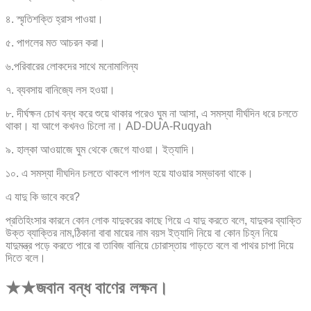
৪. স্মৃতিশক্তি হ্রাস পাওয়া।
৫. পাগলের মত আচরন করা।
৬.পরিবারের লোকদের সাথে মনোমালিন্য
৭. ব্যবসায় বানিজ্যে লস হওয়া।
৮. দীর্ঘক্ষন চোখ বন্ধ করে শুয়ে থাকার পরেও ঘুম না আসা, এ সমস্যা দীর্ঘদিন ধরে চলতে
থাকা। যা আগে কখনও চিলো না। AD-DUA-Ruqyah
৯. হাল্কা আওয়াজে ঘুম থেকে জেগে যাওয়া। ইত্যাদি।
১০. এ সমস্যা দীঘদিন চলতে থাকলে পাগল হয়ে যাওয়ার সম্ভাবনা থাকে।
এ যাদু কি ভাবে করে?
প্রতিহিংসার কারনে কোন লোক যাদুকরের কাছে গিয়ে এ যাদু করতে বলে, যাদুকর ব্যাক্তি
উক্ত ব্যাক্তির নাম,ঠিকানা বাবা মায়ের নাম বয়স ইত্যাদি নিয়ে বা কোন চিহ্ন নিয়ে
যাদুমন্ত্র পড়ে করতে পারে বা তাবিজ বানিয়ে চোরাস্তায় গাড়তে বলে বা পাথর চাপা দিয়ে
দিতে বলে।
★★জবান বন্ধ বাণের লক্ষন।