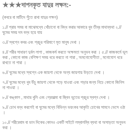
★★★দাপনকৃত যাদুর লক্ষন:-
(কবরে বা মাটিদে পুঁতে রাখা যাদুর লক্ষন)
১.// প্রায় সময় বা মাঝেমধ্যে খোঁচানো বা বিদ্ধ করার আকারে খুব তীব্র মাথাব্যথা ২.//
ঘুমের সময় দম বন্ধ হয়ে যায়
৩.// স্বপ্নে কবর এবং প্রচুর পরিমাণে মৃত মানুষ দেখা ।
৪.// শরীর সাধারণ দুর্বল লাগা , কাজকর্ম করতে অক্ষমতা অনুভব করা । ৫.// কাজকর্মে ভুল
করা , কোনো কাজ বেশিক্ষণ সময় ধরে করতে না পারা , অমনোযোগীতা , মনোযোগ ধরে
রাখতে না পারা ।
৬.// ঘুমের মধ্যে স্বপ্নে এক জায়গা থেকে অন্য জায়গায় উড়তে দেখা ।
৭.// ঘুমের মধ্যে খুব উঁচু জায়গা থেকে পড়ে যাওয়া এবং পড়ার জন্য নিচে কোনো জিনিস
না পাওয়া ।
৮.// কঙ্কাল , মাথার খুলি এবং প্রেতাত্মা বা জ্বিন ভুতের প্রচুর স্বপ্ন দেখা ।
৯.// চোখ বন্ধ করলেই বা ঘুমের মধ্যে বিভিন্ন ভয়ংকর আকৃতি চোখের সামনে ভেসে ওঠা
।
১০.// শরীরেবাম বা ডান দিকের কোনও একটি সাইটে লম্বালম্বি ব্যথা বা অসাড়তা অনুভব
করা ।