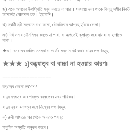
জ) একে অপরের উপস্থিতি সহ্য করতে না পারা। সবসময় ভাল থাকে কিন্তু সঙ্গীর নিকট
আসলেই গোলমাল শুরু। ইত্যাদি।
ঝ) স্বামী স্ত্রী সহবাসে বাধা আসা, যৌনমিলনে আগ্রহ হরিয়ে ফেলা।
ঞ) দির্ঘ সমায় যৌনমিলন করতে না পারা, বা অল্পতেই ক্লান্ত হয়ে যাওয়া বা হাপাতে
থাকা।
★৬। বন্ধাত্ব জনিত সমস্যা ও গর্ভের সন্তান নষ্ট করার যাদুর লক্ষণসমূহ
★★★ ১)বন্ধ্যাত্ব বা বাচ্চা না হওয়ার কারণঃ
==================
বন্ধাত্ব কেনো হয়???
যাদুর বন্ধত্ব আর প্রকৃত বন্ধত্বের মধ্য পাথক্য।
যাদুর দ্বারা বনাধত্ব হলে নিম্নের লক্ষণসমূহ
ক) রুগী আসরের পর থেকে অধরাত পযন্ত
মানুষিক অস্বতি অনুভব করবে।