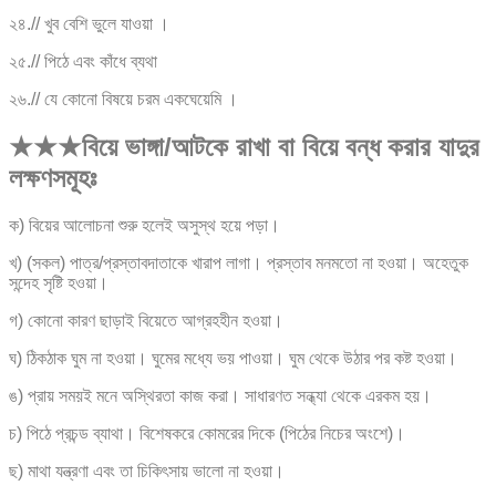
২৪.// খুব বেশি ভুলে যাওয়া ।
২৫.// পিঠে এবং কাঁধে ব্যথা
২৬.// যে কোনো বিষয়ে চরম একঘেয়েমি ।
★★★বিয়ে ভাঙ্গা/আটকে রাখা বা বিয়ে বন্ধ করার যাদুর
লক্ষণসমূহঃ
ক) বিয়ের আলোচনা শুরু হলেই অসুস্থ হয়ে পড়া।
খ) (সকল) পাত্র/প্রস্তাবদাতাকে খারাপ লাগা। প্রস্তাব মনমতো না হওয়া। অহেতুক
সন্দেহ সৃষ্টি হওয়া।
গ) কোনো কারণ ছাড়াই বিয়েতে আগ্রহহীন হওয়া।
ঘ) ঠিকঠাক ঘুম না হওয়া। ঘুমের মধ্যে ভয় পাওয়া। ঘুম থেকে উঠার পর কষ্ট হওয়া।
ঙ) প্রায় সময়ই মনে অস্থিরতা কাজ করা। সাধারণত সন্ধ্যা থেকে এরকম হয়।
চ) পিঠে প্রচন্ড ব্যাথা। বিশেষকরে কোমরের দিকে (পিঠের নিচের অংশে)।
ছ) মাথা যন্ত্রণা এবং তা চিকিৎসায় ভালো না হওয়া।