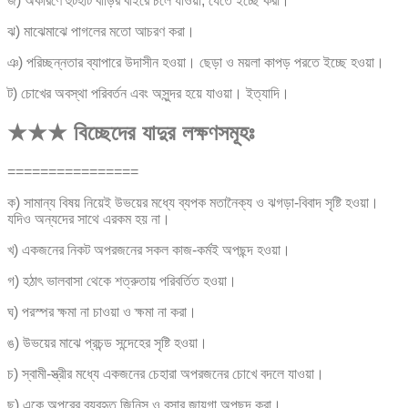
জ) অকারণে হুটহাট বাড়ির বাইরে চলে যাওয়া, যেতে ইচ্ছে করা।
ঝ) মাঝেমাঝে পাগলের মতো আচরণ করা।
ঞ) পরিচ্ছন্নতার ব্যাপারে উদাসীন হওয়া। ছেড়া ও ময়লা কাপড় পরতে ইচ্ছে হওয়া।
ট) চোখের অবস্থা পরিবর্তন এবং অসুন্দর হয়ে যাওয়া। ইত্যাদি।
★★★ বিচ্ছেদের যাদুর লক্ষণসমূহঃ
================
ক) সামান্য বিষয় নিয়েই উভয়ের মধ্যে ব্যপক মতানৈক্য ও ঝগড়া-বিবাদ সৃষ্টি হওয়া।
যদিও অন্যদের সাথে এরকম হয় না।
খ) একজনের নিকট অপরজনের সকল কাজ-কর্মই অপছন্দ হওয়া।
গ) হঠাৎ ভালবাসা থেকে শত্রুতায় পরিবর্তিত হওয়া।
ঘ) পরস্পর ক্ষমা না চাওয়া ও ক্ষমা না করা।
ঙ) উভয়ের মাঝে প্রচন্ড সন্দেহের সৃষ্টি হওয়া।
চ) স্বামী-স্ত্রীর মধ্যে একজনের চেহারা অপরজনের চোখে বদলে যাওয়া।
ছ) একে অপরের ব্যবহৃত জিনিস ও বসার জায়গা অপছন্দ করা।