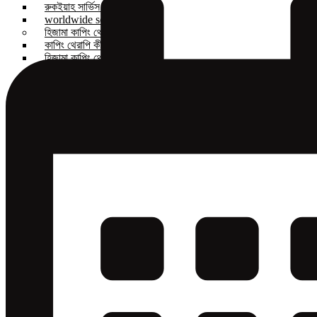
রুকইয়াহ সার্ভিস BD
worldwide service
হিজামা কাপিং থেরাপি
কাপিং থেরাপি কী?
হিজামা কাপিং থেরাপির খরচ
ডাউনলোড করুন
অডিও
রুকইয়াহ ভিডিও
পিডিএফ ই-বুক
রুকইয়াহ সেন্টার
ব্লগ
X