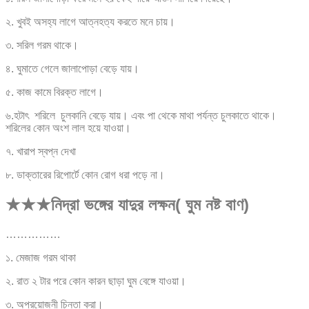
২. খুবই অসহ্য লাগে আত্নহত্য করতে মনে চায়।
৩. সরিল গরম থাকে।
৪. ঘুমাতে গেলে জালাপোড়া বেড়ে যায়।
৫. কাজ কামে বিরক্ত লাগে।
৬.হটাৎ শরিলে চুলকানি বেড়ে যায়। এবং পা থেকে মাথা পর্যন্ত চুলকাতে থাকে।
শরিলের কোন অংশ লাল হয়ে যাওয়া।
৭. খারাপ স্বপ্ন দেখা
৮. ডাক্তারের রিপোর্টে কোন রোগ ধরা পড়ে না।
★★★নিদ্রা ভঙ্গের যাদুর লক্ষন( ঘুম নষ্ট বাণ)
……………
১. মেজাজ গরম থাকা
২. রাত ২ টার পরে কোন কারন ছাড়া ঘুম বেঙ্গে যাওয়া।
৩. অপ্রয়োজনী চিন্তা করা।