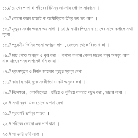
১১.// চোখের পাতা বা শরীরের বিভিন্ন জায়গায় গোশত লাফানো ।
১২.// কোনো কারণ ছাড়াই বা অযৌক্তিক তীব্র ভয় ভয় লাগা ।
১৩.// মৃত্যুর সংবাদ শুনলে ভয় লাগা । ১৪.// মাথার পিছনে বা চোখের সাথে কপালে মাথা
ব্যথা ।
১৫.// পছন্দনীয় জিনিস গুলো অপছন্দ লাগা , সেগুলো থেকে বিরত থাকা ।
১৬.// মাছ খেতে অপছন্দ ও ঘৃণা করা । কখনো কখনো কেবল মাছের গন্ধ অসহ্য লাগা
এবং মাছের গন্ধ লাগলেই বমি হওয়া ।
১৭.// ধ্বংসস্তূপ ও নির্জন জায়গার প্রচুর স্বপ্ন দেখা
১৮.// কারণ ছাড়াই বুকে সংকীর্ণতা ও কষ্ট অনুভব করা ।
১৯.// নিঃসঙ্গতা , একাকীত্বতা , গুটিয়ে ও লুকিয়ে থাকতে পছন্দ করা , ভালো লাগা ।
২০.// মাথা ব্যথা এবং চোখে ঝাপসা দেখা
২১.// প্রায়শই দুর্গন্ধ পাওয়া ।
২২.// শরীরের কোনো এক পার্শ ঘামা ।
২৩.// পা ভারি ভারি লাগা ।