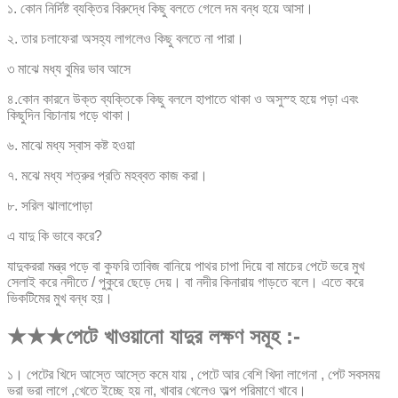
১. কোন নির্দিষ্ট ব্যক্তির বিরুদ্ধে কিছু বলতে গেলে দম বন্ধ হয়ে আসা।
২. তার চলাফেরা অসহ্য লাগলেও কিছু বলতে না পারা।
৩ মাঝে মধ্য বুমির ভাব আসে
৪.কোন কারনে উক্ত ব্যক্তিকে কিছু বললে হাপাতে থাকা ও অসুস্হ হয়ে পড়া এবং
কিছুদিন বিচানায় পড়ে থাকা।
৬. মাঝে মধ্য স্বাস কষ্ট হওয়া
৭. মঝে মধ্য শত্রুর প্রতি মহব্বত কাজ করা।
৮. সরিল ঝালাপোড়া
এ যাদু কি ভাবে করে?
যাদুকররা মন্ত্র পড়ে বা কুফরি তাবিজ বানিয়ে পাথর চাপা দিয়ে বা মাচের পেটে ভরে মুখ
সেলাই করে নদীতে / পুকুরে ছেড়ে দেয়। বা নদীর কিনারায় গাড়তে বলে। এতে করে
ভিকটিমের মুখ বন্ধ হয়।
★★★পেটে খাওয়ানো যাদুর লক্ষণ সমূহ :-
১। পেটের খিদে আস্তে আস্তে কমে যায় , পেটে আর বেশি খিদা লাগেনা , পেট সবসময়
ভরা ভরা লাগে ,খেতে ইচ্ছে হয় না, খাবার খেলেও অল্প পরিমাণে খাবে।