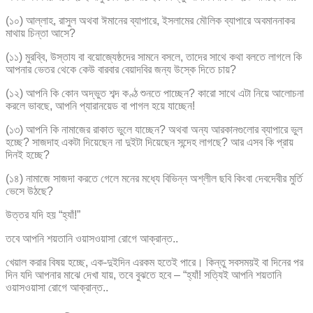
(১০) আল্লাহ, রাসুল অথবা ঈমানের ব্যাপারে, ইসলামের মৌলিক ব্যাপারে অবমাননাকর
মাথায় চিন্তা আসে?
(১১) মুরব্বি, উস্তায বা বয়োজ্যেষ্ঠদের সামনে বসলে, তাদের সাথে কথা বলতে লাগলে কি
আপনার ভেতর থেকে কেউ বারবার বেয়াদবির জন্য উস্কে দিতে চায়?
(১২) আপনি কি কোন অদ্ভুত শব্দ কণ্ঠ শুনতে পাচ্ছেন? কারো সাথে এটা নিয়ে আলোচনা
করলে ভাবছে, আপনি প্যারানয়েড বা পাগল হয়ে যাচ্ছেন!
(১৩) আপনি কি নামাজের রাকাত ভুলে যাচ্ছেন? অথবা অন্য আরকানগুলোর ব্যাপারে ভুল
হচ্ছে? সাজদাহ একটা দিয়েছেন না দুইটা দিয়েছেন সন্দেহ লাগছে? আর এসব কি প্রায়
দিনই হচ্ছে?
(১৪) নামাজে সাজদা করতে গেলে মনের মধ্যে বিভিন্ন অশ্লীল ছবি কিংবা দেবদেবীর মুর্তি
ভেসে উঠছে?
উত্তর যদি হয় “হ্যাঁ!”
তবে আপনি শয়তানি ওয়াসওয়াসা রোগে আক্রান্ত..
খেয়াল করার বিষয় হচ্ছে, এক-দুইদিন এরকম হতেই পারে। কিন্তু সবসময়ই বা দিনের পর
দিন যদি আপনার মাঝে দেখা যায়, তবে বুঝতে হবে – “হ্যাঁ! সত্যিই আপনি শয়তানি
ওয়াসওয়াসা রোগে আক্রান্ত..