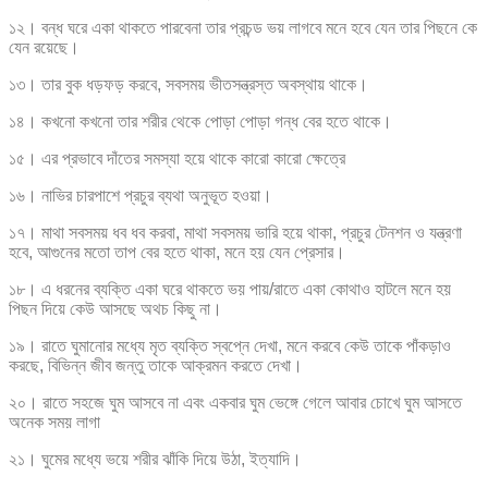
১২। বন্ধ ঘরে একা থাকতে পারবেনা তার প্রচন্ড ভয় লাগবে মনে হবে যেন তার পিছনে কে
যেন রয়েছে।
১৩। তার বুক ধড়ফড় করবে, সবসময় ভীতসন্ত্রস্ত অবস্থায় থাকে।
১৪। কখনো কখনো তার শরীর থেকে পোড়া পোড়া গন্ধ বের হতে থাকে।
১৫। এর প্রভাবে দাঁতের সমস্যা হয়ে থাকে কারো কারো ক্ষেত্রে
১৬। নাভির চারপাশে প্রচুর ব্যথা অনুভূত হওয়া।
১৭। মাথা সবসময় ধব ধব করবা, মাথা সবসময় ভারি হয়ে থাকা, প্রচুর টেনশন ও যন্ত্রণা
হবে, আগুনের মতো তাপ বের হতে থাকা, মনে হয় যেন প্রেসার।
১৮। এ ধরনের ব্যক্তি একা ঘরে থাকতে ভয় পায়/রাতে একা কোথাও হাটলে মনে হয়
পিছন দিয়ে কেউ আসছে অথচ কিছু না।
১৯। রাতে ঘুমানোর মধ্যে মৃত ব্যক্তি স্বপ্নে দেখা, মনে করবে কেউ তাকে পাঁকড়াও
করছে, বিভিন্ন জীব জন্তু তাকে আক্রমন করতে দেখা।
২০। রাতে সহজে ঘুম আসবে না এবং একবার ঘুম ভেঙ্গে গেলে আবার চোখে ঘুম আসতে
অনেক সময় লাগা
২১। ঘুমের মধ্যে ভয়ে শরীর ঝাঁকি দিয়ে উঠা, ইত্যাদি।