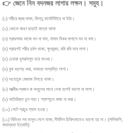
👉 জেনে নিন বদনজর লাগার লক্ষন। সমুহ।
(১) শরীরে জ্বর থাকা, কিন্তু থার্মোমিটারে না উঠা।
(২) কোনো কারণ ছাড়াই কান্না আসা
(৩) প্রায়সময় কাজে মন না বসা, নামায যিকর ক্লাসে মন না বসা।
(৪) প্রায়শই শরীর দুর্বল থাকা, ক্ষুধামন্দা, বমি বমি ভাব লাগা।
(৫) চেহারা ধুসর/হলুদ হয়ে যাওয়া।
(৬) বুক ধড়পড় করা, দমবন্ধ অস্বস্তি লাগা।
(৭) অহেতুক মেজাজ বিগড়ে থাকা।
(৮) আত্মীয়-স্বজন বা বন্ধুদের সাথে দেখা হলেই ভালো না লাগা।
(৯) অতিরিক্ত চুল পড়া। শ্যাম্পুতে কাজ না করা।
(১০) পেটে প্রচুর গ্যাস হওয়া।
(১১) বিভিন্ন সব অসুখ লেগে থাকা, দীর্ঘদিন চিকিৎসাতেও ভালো হয় না। (সর্দিকাশি,
মাথাব্যথা ইত্যাদি)