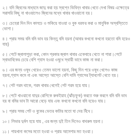
২। যদি জ্বিনের মাধ্যমে জাদু করা হয় স্বপ্নে ভিবিন্ন খাবার খেতে দেখা বিষয় এক্ষেত্রে
সরাসরি কিছু না খাওয়ালেও জ্বিনের মধ্যে খাবার খাওয়ানো হয়।
৩। চেহেরা দিন দিন কালচে ও শুকিয়ে যাওয়া ও বুক ধরফর করা ও মানুষিক অস্বস্তিতে
ভোগা।
৪। প্রায় সময় বমি বমি ভাব হয় কিন্তু বমি হয়না (আবার কখনো কখনো হয়তো বমি হয়েও
যায়)
৫। পেটে জ্বালাপুড়া করা, কোন প্রকার জ্বাল খাবার একেবারে খেতে না পারা।পেটে
স্বাভাবিকের চেয়ে বেশি গ্যাস হওয়া ওষুধে স্থায়ী ভাবে কাজ না করা।
৬। এর জন্য ওষুধ খেয়েও তেমন ভালো হয়না, কিছু দিন পরে ওষুধ খেলেও কাজ
হয়না,গ্যাস কমে না এবং আস্তে আস্তে বেশি দামি গ্যাসের ট্যাবলেট খেতে হয়।
৭। পেট গরম থাকে, গরম খাবার খেলেই পেট গরম হয়ে যায়।
৮। পেটে খাওয়ানো যাদুর রোগিকে রুকইয়াহ (ঝাঁড়ফুক) করতে শুরু করলে বমি বমি ভাব
হয় বা বমির ভাব টা আরো বেড়ে যায় এবং কখনো কখনো বমি হয়েও যায়।
৯। প্রায় সময় পেট ও বুকের ভেতর কাটার মতো ঘা দেয় বিঁধে।
১০। লিভার দুর্বল হয়ে যায় , এর জন্য দুই তিন দিনেও বাথরুম হয়না।
১১। পায়খানা কসের মতো হওয়া ও প্রায় আমেশার মত হওয়া।