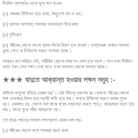
দিনদিন আল্লাহর থেকে দূরে সরে যাওয়া
(৩) মেজাজ বিক্ষিপ্ত হয়ে থাকা, কিছুতেই মন না বসা..
(৪) ব্যাপক অলসতা; সবসময় অবসন্নতা ঘিরে রাখা
(৫) মৃগীরোগ
(৬) শরীরের কোনো অংঙ্গে ব্যাথা কিংবা বিকল হয়ে যাওয়া। ডাক্তাররা যেখানে সমস্যা
খুজে পেতে বা চিকিতসা করতে অপারগ হচ্ছে।
আবারও মনে করিয়ে দেই, শারীরিক রোগের কারণেও এসব হয়ে থাকে। তবে যখন দীর্ঘদিন
যাবত যখন এসব লক্ষণ দেখা যাবে, তখন ভাববেন কোনো সমস্যা আছে।
★★★ যাদুতে আক্রান্ত হওয়ার লক্ষন সমুহ :-
কাউকে অসুস্থ বানিয়ে দেয়ার যাদু’। এটা বিভিন্ন রকমের হয়।কখনো শরীরের কোনো
অঙ্গ একেবারে বিকল হয়ে স্থায়ী ক্ষতি হয়ে যায়। কখনো চিকিৎসা করলে আবার সুস্থ
হয়। এরকমও হয়, কোনো অঙ্গ মাঝে মধ্যে নাড়াচাড়া করতে পারে। মাঝেমধ্য অচল হয়ে
যায়। কারো পুরো শরীর আক্রান্ত হয়।
তো যাদুর ক্ষেত্রে সাধারণ লক্ষণগুলো এরকম বলা যায়-
(১) শরীরের কোনো অঙ্গে সবসময় ব্যথা থাকা